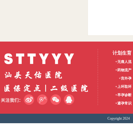
计划生育
+无痛人流
+药物流产
+宫外孕
+上环取环
+早孕诊断
+避孕常识
Copyright 2024