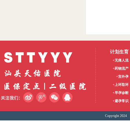
计划生育
+无痛人流
+药物流产
+宫外孕
+上环取环
+早孕诊断
+避孕常识
Copyright 2024