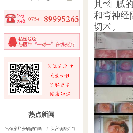
其*细腻
和背神经
切术。
热点新闻
宫颈糜烂会醋酸白吗 - 汕头宫颈糜烂白带图片