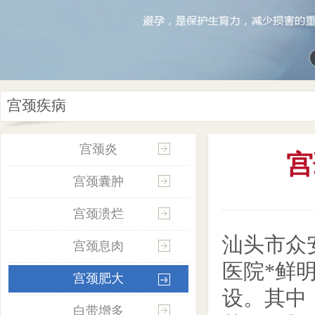
宫颈疾病
宫颈炎
宫
宫颈囊肿
宫颈溃烂
汕头市众
宫颈息肉
医院*鲜
宫颈肥大
设。其中
白带增多