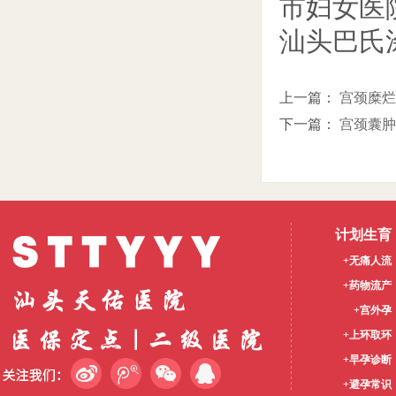
市妇女医
汕头巴氏
上一篇：
宫颈糜烂
下一篇：
宫颈囊肿
计划生育
+无痛人流
+药物流产
+宫外孕
+上环取环
+早孕诊断
+避孕常识