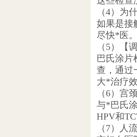
这些检查
（4）为
如果是接
尽快*医
（5）【调
巴氏涂片
查，通过
大*治疗
（6）宫颈
与*巴氏
HPV和
（7）人