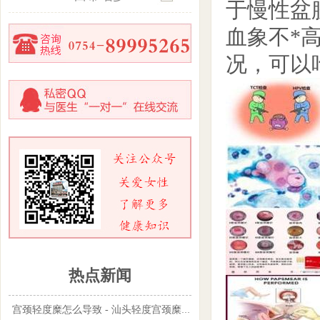
于慢性盆
血象不*
况，可以
热点新闻
宫颈轻度糜怎么导致 - 汕头轻度宫颈糜烂怎么治疗