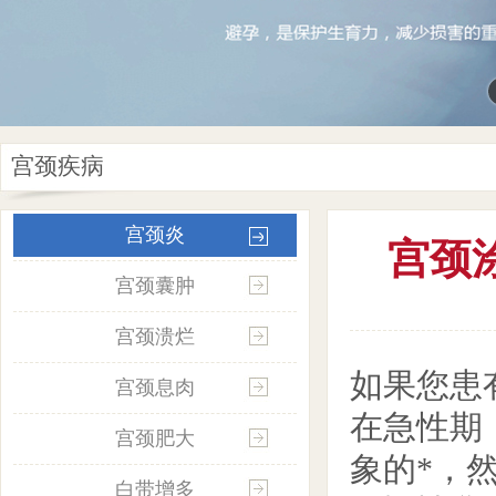
宫颈疾病
宫颈炎
宫颈
宫颈囊肿
宫颈溃烂
如果您患
宫颈息肉
在急性期
宫颈肥大
象的*，
白带增多